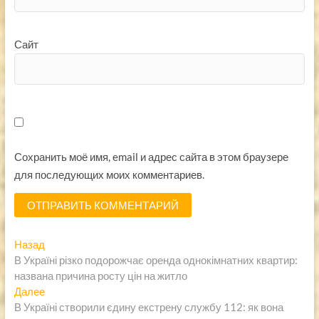
Сайт
Сохранить моё имя, email и адрес сайта в этом браузере
для последующих моих комментариев.
Навигация
Предыдущая
Назад
запись:
В Україні різко подорожчає оренда однокімнатних квартир:
по
названа причина росту цін на житло
записям
Следующая
Далее
запись:
В Україні створили єдину екстрену службу 112: як вона