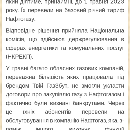
який діятиме, принаймні, до 1 травня 2023
року. Їх перевели на базовий річний тариф
Нафтогазу.
Відповідне рішення прийняла Національна
комісія, що здійснює держрегулювання в
сферах енергетики та комунальних послуг
(НКРЕКП).
У травні багато обласних газових компаній,
переважна більшість яких працювала під
брендом Твій ГазЗбут, не змогли укласти
договори про закупівлю газу з Нафтогазом і
фактично були визнані банкрутами. Через
це їхніх абонентів перевели на
обслуговування в компанію Нафтогаз, яка, з-
поміж іншого, виконує функції