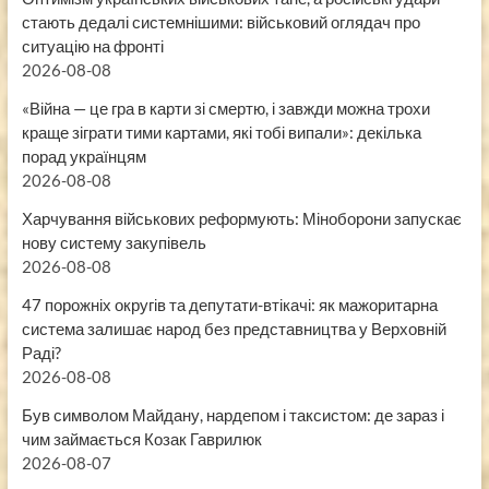
стають дедалі системнішими: військовий оглядач про
ситуацію на фронті
2026-08-08
«Війна — це гра в карти зі смертю, і завжди можна трохи
краще зіграти тими картами, які тобі випали»: декілька
порад українцям
2026-08-08
Харчування військових реформують: Міноборони запускає
нову систему закупівель
2026-08-08
47 порожніх округів та депутати-втікачі: як мажоритарна
система залишає народ без представництва у Верховній
Раді?
2026-08-08
Був символом Майдану, нардепом і таксистом: де зараз і
чим займається Козак Гаврилюк
2026-08-07