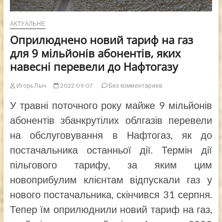
АКТУАЛЬНЕ
Оприлюднено новий тариф на газ
для 9 мільйонів абонентів, яких
навесні перевели до Нафтогазу
Игорь Лыч
2022-09-07
Без комментариев
У травні поточного року майже 9 мільйонів
абонентів збанкрутілих облгазів перевели
на обслуговування в Нафтогаз, як до
постачальника останньої дії. Термін дії
пільгового тарифу, за яким цим
новоприбулим клієнтам відпускали газ у
нового постачальника, скінчився 31 серпня.
Тепер їм оприлюднили новий тариф на газ,