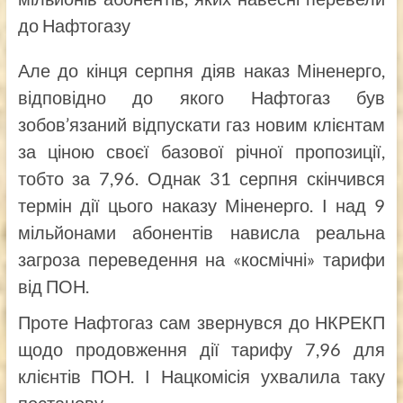
Але до кінця серпня діяв наказ Міненерго,
відповідно до якого Нафтогаз був
зобов’язаний відпускати газ новим клієнтам
за ціною своєї базової річної пропозиції,
тобто за 7,96. Однак 31 серпня скінчився
термін дії цього наказу Міненерго. І над 9
мільйонами абонентів нависла реальна
загроза переведення на «космічні» тарифи
від ПОН.
Проте Нафтогаз сам звернувся до НКРЕКП
щодо продовження дії тарифу 7,96 для
клієнтів ПОН. І Нацкомісія ухвалила таку