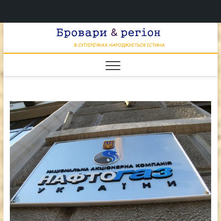
Перейти
Брова
к
В СУПЕРЕЧКАХ
НАРОДЖУЄТЬСЯ
содержимому
ІСТИНА
& регі