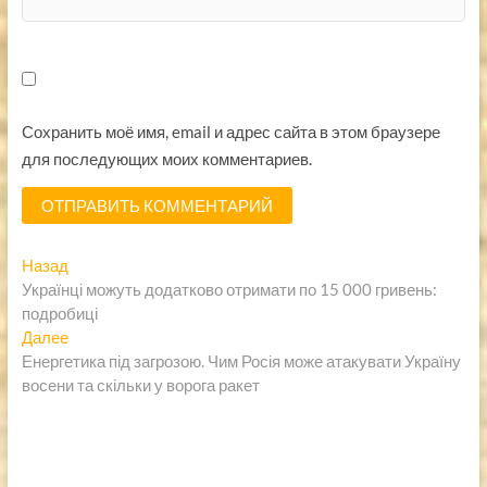
Сохранить моё имя, email и адрес сайта в этом браузере
для последующих моих комментариев.
Навигация
Предыдущая
Назад
запись:
Українці можуть додатково отримати по 15 000 гривень:
по
подробиці
записям
Следующая
Далее
запись:
Енергетика під загрозою. Чим Росія може атакувати Україну
восени та скільки у ворога ракет