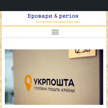
Перейти
Брова
к
В СУПЕРЕЧКАХ
НАРОДЖУЄТЬСЯ
содержимому
ІСТИНА
& регі