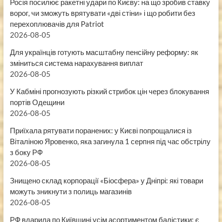
Росія посилює ракетні удари по Києву: на що зробив ставку
ворог, чи зможуть врятувати «дві стіни» і що робити без
перехоплювачів для Patriot
2026-08-05
Для українців готують масштабну пенсійну реформу: як
зміниться система нарахування виплат
2026-08-05
У Кабміні прогнозують різкий стрибок цін через блокування
портів Одещини
2026-08-05
Приїхала рятувати поранених: у Києві попрощалися із
Віталіною Яровенко, яка загинула 1 серпня під час обстрілу
з боку РФ
2026-08-05
Знищено склад корпорації «Біосфера» у Дніпрі: які товари
можуть зникнути з полиць магазинів
2026-08-05
РФ вдарила по Київщині усім асортиментом балістики: є