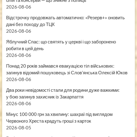
олія та консерви — що зникне з полиць
2026-08-06
Відстрочку продовжать автоматично: «Резерв+» оновить
дані без походу до ТЦК
2026-08-06
Яблучний Спас: що святять у церкві і що заборонено
робити в цей день
2026-08-06
Понад 20 років займався евакуацією тіл військових:
загинув відомий пошуковець зі Слов’янська Олексій Юков
2026-08-06
Два роки невідомості стали для родини дуже важкими:
у бою загинув захисник із Закарпаття
2026-08-06
Мінус 100 000 грн за хвилину: шахраї під виглядом
Червоного Хреста крадуть гроші з карток
2026-08-05